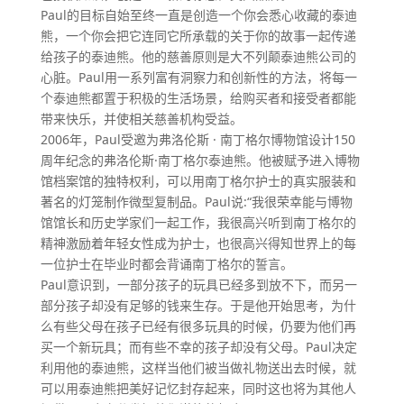
Paul的目标自始至终一直是创造一个你会悉心收藏的泰迪
熊，一个你会把它连同它所承载的关于你的故事一起传递
给孩子的泰迪熊。他的慈善原则是大不列颠泰迪熊公司的
心脏。Paul用一系列富有洞察力和创新性的方法，将每一
个泰迪熊都置于积极的生活场景，给购买者和接受者都能
带来快乐，并使相关慈善机构受益。
2006年，Paul受邀为弗洛伦斯 · 南丁格尔博物馆设计150
周年纪念的弗洛伦斯·南丁格尔泰迪熊。他被赋予进入博物
馆档案馆的独特权利，可以用南丁格尔护士的真实服装和
著名的灯笼制作微型复制品。Paul说:“我很荣幸能与博物
馆馆长和历史学家们一起工作，我很高兴听到南丁格尔的
精神激励着年轻女性成为护士，也很高兴得知世界上的每
一位护士在毕业时都会背诵南丁格尔的誓言。
Paul意识到，一部分孩子的玩具已经多到放不下，而另一
部分孩子却没有足够的钱来生存。于是他开始思考，为什
么有些父母在孩子已经有很多玩具的时候，仍要为他们再
买一个新玩具；而有些不幸的孩子却没有父母。Paul决定
利用他的泰迪熊，这样当他们被当做礼物送出去时候，就
可以用泰迪熊把美好记忆封存起来，同时这也将为其他人