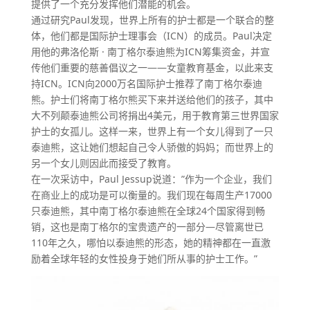
提供了一个充分发挥他们潜能的机会。
通过研究Paul发现，世界上所有的护士都是一个联合的整
体，他们都是国际护士理事会（ICN）的成员。Paul决定
用他的弗洛伦斯 · 南丁格尔泰迪熊为ICN筹集资金，并宣
传他们重要的慈善倡议之一——女童教育基金，以此来支
持ICN。ICN向2000万名国际护士推荐了南丁格尔泰迪
熊。护士们将南丁格尔熊买下来并送给他们的孩子，其中
大不列颠泰迪熊公司将捐出4美元，用于教育第三世界国家
护士的女孤儿。这样一来，世界上有一个女儿得到了一只
泰迪熊，这让她们想起自己令人骄傲的妈妈；而世界上的
另一个女儿则因此而接受了教育。
在一次采访中，Paul Jessup说道：”作为一个企业，我们
在商业上的成功是可以衡量的。我们现在每周生产17000
只泰迪熊，其中南丁格尔泰迪熊在全球24个国家得到畅
销，这也是南丁格尔的宝贵遗产的一部分—尽管离世已
110年之久，哪怕以泰迪熊的形态，她的精神都在一直激
励着全球年轻的女性投身于她们所从事的护士工作。”