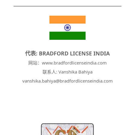
代表: BRADFORD LICENSE INDIA
网站：www.bradfordlicenseindia.com
联系人: Vanshika Bahiya
vanshika.bahiya@bradfordlicenseindia.com