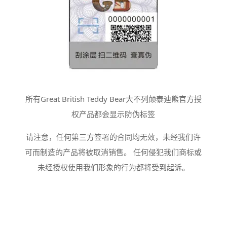
所有Great British Teddy Bear大不列颠泰迪熊官方授
权产品都会显示防伪标签
请注意，任何第三方签署的合同均无效，未经我们许
可而制造的产品将被取消销售。 任何侵犯我们商标或
未经授权使用我们形象的行为都将受到起诉。